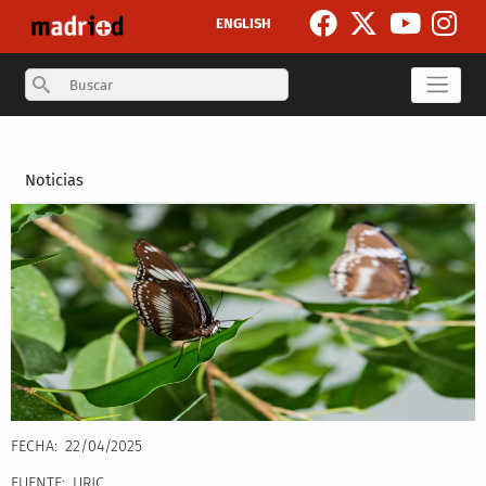
Pasar al contenido principal
ENGLISH
Search
Secondary breadcrumb
Noticias
FECHA
22/04/2025
FUENTE
URJC