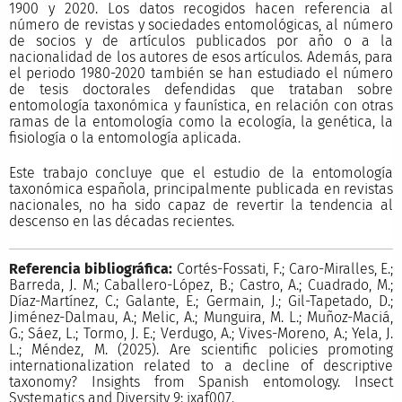
1900 y 2020. Los datos recogidos hacen referencia al
número de revistas y sociedades entomológicas, al número
de socios y de artículos publicados por año o a la
nacionalidad de los autores de esos artículos. Además, para
el periodo 1980-2020 también se han estudiado el número
de tesis doctorales defendidas que trataban sobre
entomología taxonómica y faunística, en relación con otras
ramas de la entomología como la ecología, la genética, la
fisiología o la entomología aplicada.
Este trabajo concluye que el estudio de la entomología
taxonómica española, principalmente publicada en revistas
nacionales, no ha sido capaz de revertir la tendencia al
descenso en las décadas recientes.
Referencia bibliográfica:
Cortés-Fossati, F.; Caro-Miralles, E.;
Barreda, J. M.; Caballero-López, B.; Castro, A.; Cuadrado, M.;
Díaz-Martínez, C.; Galante, E.; Germain, J.; Gil-Tapetado, D.;
Jiménez-Dalmau, A.; Melic, A.; Munguira, M. L.; Muñoz-Maciá,
G.; Sáez, L.; Tormo, J. E.; Verdugo, A.; Vives-Moreno, A.; Yela, J.
L.; Méndez, M. (2025). Are scientific policies promoting
internationalization related to a decline of descriptive
taxonomy? Insights from Spanish entomology. Insect
Systematics and Diversity 9: ixaf007.