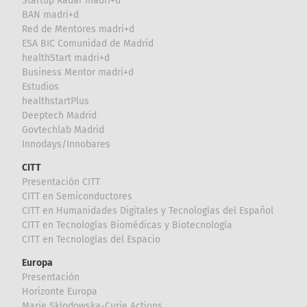
Startup Radar madri+d
BAN madri+d
Red de Mentores madri+d
ESA BIC Comunidad de Madrid
healthStart madri+d
Business Mentor madri+d
Estudios
healthstartPlus
Deeptech Madrid
Govtechlab Madrid
Innodays/Innobares
CITT
Presentación CITT
CITT en Semiconductores
CITT en Humanidades Digitales y Tecnologías del Español
CITT en Tecnologías Biomédicas y Biotecnología
CITT en Tecnologías del Espacio
Europa
Presentación
Horizonte Europa
Marie Sklodowska-Curie Actions