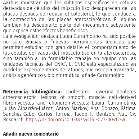
Aarhus muestran que los subtipos específicos de células
derivadas de células del músculo liso desaparecen de las
placas después de reducir el colesterol, lo que conduce a
la contracción de las placas ateroscleróticas. El equipo
también ha descubierto parte del mecanismo subyacente
que explica estos efectos beneficiosos.
La investigación, destaca Laura Carramolino ha sido posible
no sólo gracias a “nuevas herramientas técnicas que
permiten estudiar con gran detalle el comportamiento de
las células derivadas del músculo liso en la aterosclerosis,
sino también a un formidable trabajo en equipo con las
unidades técnicas del CNIC”. El CNIC está especializado en
modelos experimentales de ratones, microscopía avanzada,
análisis genómico y bioinformática, añade Carramolino.
Referencia bibliográfica:
Cholesterol lowering depletes
atherosclerotic lesions of smooth muscle cell-derived
fibromyocytes and chondromyocytes: Laura Carramolino,
Julián Albarrán-Juárez, Anton Markov, Ana Dopazo, Fátima
Sanchez-Cabo, Carlos Torroja, Jacob F. Bentzon. Nat. CV.
Research.
https://dx.doi.org/10.1038/s44161-023-00412-w
.
Añadir nuevo comentario