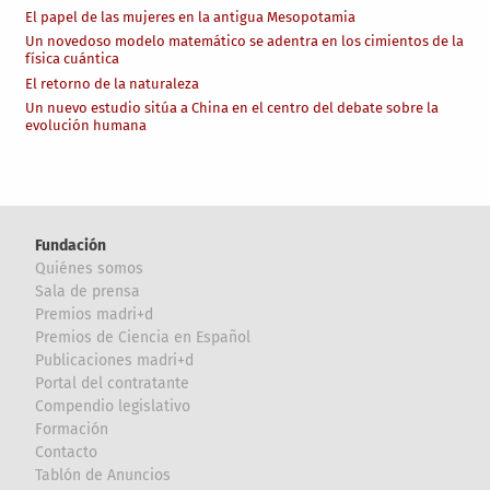
El papel de las mujeres en la antigua Mesopotamia
Un novedoso modelo matemático se adentra en los cimientos de la
física cuántica
El retorno de la naturaleza
Un nuevo estudio sitúa a China en el centro del debate sobre la
evolución humana
Fundación
Quiénes somos
Sala de prensa
Premios madri+d
Premios de Ciencia en Español
Publicaciones madri+d
Portal del contratante
Compendio legislativo
Formación
Contacto
Tablón de Anuncios