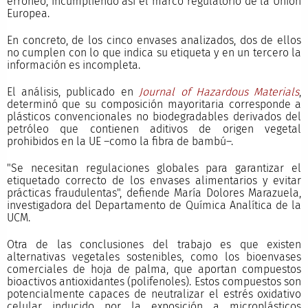
erróneo, incumpliendo así el marco regulatorio de la Unión
Europea.
En concreto, de los cinco envases analizados, dos de ellos
no cumplen con lo que indica su etiqueta y en un tercero la
información es incompleta.
El análisis, publicado en
Journal of Hazardous Materials
,
determinó que su composición mayoritaria corresponde a
plásticos convencionales no biodegradables derivados del
petróleo que contienen aditivos de origen vegetal
prohibidos en la UE –como la fibra de bambú–.
"Se necesitan regulaciones globales para garantizar el
etiquetado correcto de los envases alimentarios y evitar
prácticas fraudulentas", defiende María Dolores Marazuela,
investigadora del Departamento de Química Analítica de la
UCM.
Otra de las conclusiones del trabajo es que existen
alternativas vegetales sostenibles, como los bioenvases
comerciales de hoja de palma, que aportan compuestos
bioactivos antioxidantes (polifenoles). Estos compuestos son
potencialmente capaces de neutralizar el estrés oxidativo
celular inducido por la exposición a microplásticos