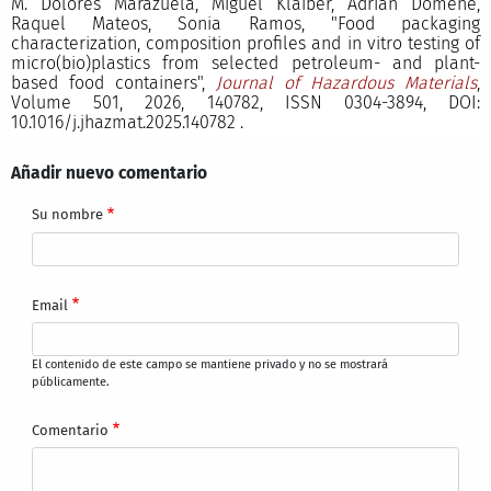
M. Dolores Marazuela, Miguel Klaiber, Adrián Domene,
Raquel Mateos, Sonia Ramos, "Food packaging
characterization, composition profiles and in vitro testing of
micro(bio)plastics from selected petroleum- and plant-
based food containers",
Journal of Hazardous Materials
,
Volume 501, 2026, 140782, ISSN 0304-3894, DOI:
10.1016/j.jhazmat.2025.140782 .
Añadir nuevo comentario
Su nombre
Email
El contenido de este campo se mantiene privado y no se mostrará
públicamente.
Comentario