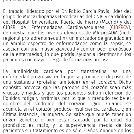
El trabajo, liderado por el Dr. Pablo García-Pavía, líder del
grupo de Miocardiopatías Hereditarias del CNIC y cardiólogo
del Hospital Universitario Puerta de Hierro (Madrid) y del
CIBER de Enfermedades Cardiovasculares (
CIBERCV
),
demuestra que los niveles elevados de MR-proADM (mid-
regional pro-adrenomedullin), un marcador de gravedad en
un amplio espectro de enfermedades como la sepsis, se
asocian con una mayor gravedad y con un peor pronóstico
de la enfermedad, lo que podría ayudar a identificar a los
pacientes con mayor riesgo de forma más precisa.
La amiloidosis cardiaca por transtiretina es una
enfermedad progresiva en la que se produce el depósito de
una sustancia (proteína amiloide) en el corazón. Dicho
depósito provoca que las paredes del corazón sean más
gruesas y rígidas y que los pacientes sufran retención de
líquidos, fatiga y arritmias, por lo que a menudo recibe el
nombre del síndrome del corazón rígido. Cuando se
acumula en el corazón produce insuficiencia cardíaca y, en
última instancia, la muerte. Se sabe que puede tener un
origen genético o bien estar causado por la edad. Su
pronóstico es malo, y la supervivencia media de los
pacientes sin tratamiento es de sólo 3 años. Aunque en los