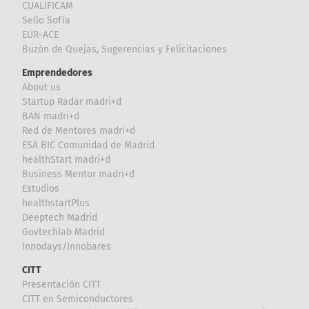
CUALIFICAM
Sello Sofía
EUR-ACE
Buzón de Quejas, Sugerencias y Felicitaciones
Emprendedores
About us
Startup Radar madri+d
BAN madri+d
Red de Mentores madri+d
ESA BIC Comunidad de Madrid
healthStart madri+d
Business Mentor madri+d
Estudios
healthstartPlus
Deeptech Madrid
Govtechlab Madrid
Innodays/Innobares
CITT
Presentación CITT
CITT en Semiconductores