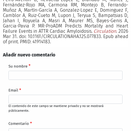
Fernández-Rojo MA, Carmona RM, Montejo B, Ferrando-
Muñoz A, Martín-García A, Gonzalez-Lopez E, Dominguez F,
Camblor A, Ruiz-Cueto M, Lupon J, Teryua S, Bampatsias D,
Jahan I, Royuela A, Masri A, Maurer MS, Bayes-Genis A,
Garcia-Pavia P. MR-ProADM Predicts Mortality and Heart
Failure Events in ATTR Cardiac Amyloidosis.
Circulation
. 2026
Mar 31. doi: 10.1161/CIRCULATIONAHA.125.077833. Epub ahead
of print. PMID: 41914183.
Añadir nuevo comentario
Su nombre
Email
El contenido de este campo se mantiene privado y no se mostrará
públicamente.
Comentario