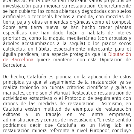
MOLINS SA, en la que se han realizado varios proyectos de
investigación para mejorar su restauración. Concretamente
se han cubierto las zonas abiertas y degradadas con suelos
artificiales o tecnosols hechos a medida, con mezclas de
tierra, paja y otras enmiendas orgánicas como el compost.
Sobre esta tierra nueva, se han hecho crecer plantas
específicas que han dado lugar a hábitats de interés
prioritarios, como la maquia mediterránea (con arbustos y
árboles acostumbrados a la sequía) o los prados secos
calcícolas, un hábitat especialmente interesante para el
águila perdicera, una especie protegida que la
Diputación
de Barcelona
quiere mantener con esta Diputación de
Barcelona.
De hecho, Cataluña es pionera en la aplicación de estos
principios, ya que el seguimiento de la restauración ya se
realiza teniendo en cuenta criterios científicos y guías y
manuales, como son el Manual Restocat de restauración de
actividades extractivas o el Protocolo de seguimiento con
drones de las medidas de restauración . Asimismo, en
Cataluña existen multitud de ejemplos de restauración
exitosos y un trabajo en red entre empresas,
administraciones y centros de investigación. "En este sentido
podríamos decir que Cataluña es un living lab en
restauración minera referente a nivel Europeo", concluye