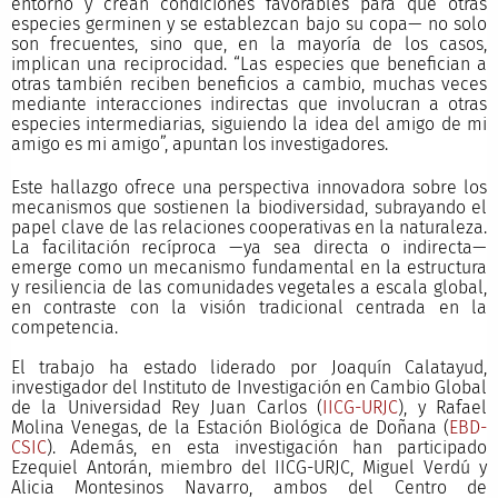
entorno y crean condiciones favorables para que otras
especies germinen y se establezcan bajo su copa— no solo
son frecuentes, sino que, en la mayoría de los casos,
implican una reciprocidad. “Las especies que benefician a
otras también reciben beneficios a cambio, muchas veces
mediante interacciones indirectas que involucran a otras
especies intermediarias, siguiendo la idea del amigo de mi
amigo es mi amigo”, apuntan los investigadores.
Este hallazgo ofrece una perspectiva innovadora sobre los
mecanismos que sostienen la biodiversidad, subrayando el
papel clave de las relaciones cooperativas en la naturaleza.
La facilitación recíproca —ya sea directa o indirecta—
emerge como un mecanismo fundamental en la estructura
y resiliencia de las comunidades vegetales a escala global,
en contraste con la visión tradicional centrada en la
competencia.
El trabajo ha estado liderado por Joaquín Calatayud,
investigador del Instituto de Investigación en Cambio Global
de la Universidad Rey Juan Carlos (
IICG-URJC
), y Rafael
Molina Venegas, de la Estación Biológica de Doñana (
EBD-
CSIC
). Además, en esta investigación han participado
Ezequiel Antorán, miembro del IICG-URJC, Miguel Verdú y
Alicia Montesinos Navarro, ambos del Centro de