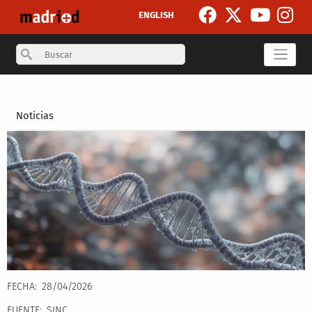
Pasar al contenido principal
ENGLISH
Search
Secondary breadcrumb
Noticias
FECHA
28/04/2026
FUENTE
SINC