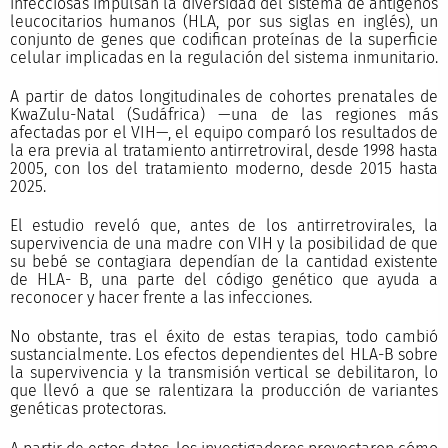
infecciosas impulsan la diversidad del sistema de antígenos
leucocitarios humanos (HLA, por sus siglas en inglés), un
conjunto de genes que codifican proteínas de la superficie
celular implicadas en la regulación del sistema inmunitario.
A partir de datos longitudinales de cohortes prenatales de
KwaZulu-Natal (Sudáfrica) —una de las regiones más
afectadas por el VIH—, el equipo comparó los resultados de
la era previa al tratamiento antirretroviral, desde 1998 hasta
2005, con los del tratamiento moderno, desde 2015 hasta
2025.
El estudio reveló que, antes de los antirretrovirales, la
supervivencia de una madre con VIH y la posibilidad de que
su bebé se contagiara dependían de la cantidad existente
de HLA- B, una parte del código genético que ayuda a
reconocer y hacer frente a las infecciones.
No obstante, tras el éxito de estas terapias, todo cambió
sustancialmente. Los efectos dependientes del HLA-B sobre
la supervivencia y la transmisión vertical se debilitaron, lo
que llevó a que se ralentizara la producción de variantes
genéticas protectoras.