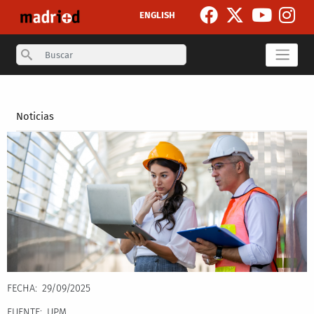
Pasar al contenido principal
ENGLISH
Search
Secondary breadcrumb
Noticias
FECHA
29/09/2025
FUENTE
UPM