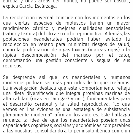
Europa y otras áreas del mundo, no puede ser casual",
explica García-Escárzaga.
La recolección invernal coincide con los momentos en los
que ciertas especies de moluscos tienen un mayor
rendimiento cárnico y mejores cualidades sensoriales
(sabor y textura) debido a su ciclo reproductivo. Además, las
poblaciones neandertales podrían haber evitado la
recolección en verano para minimizar riesgos de salud,
como la proliferación de algas tóxicas (mareas rojas) o la
rápida descomposición del marisco por el calor,
demostrando una gestión consciente y segura de sus
recursos.
Se desprende así que los neandertales y humanos
modernos podrían ser más parecidos de lo que creíamos.
La investigación destaca que este comportamiento refleja
una dieta diversificada que integra proteínas marinas de
alta calidad (ricas en Omega-3 y zinc), fundamentales para
el desarrollo cerebral y la salud reproductiva. "Lo que
vemos en Los Aviones es una estrategia de subsistencia
plenamente moderna", afirman los autores. Este hallazgo
refuerza la idea de que los neandertales poseían unas
capacidades cognitivas, sociales y económicas comparables
a las nuestras, consolidando a la península ibérica como un