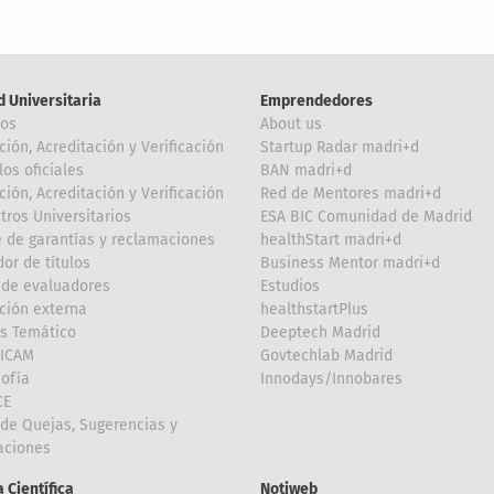
d Universitaria
Emprendedores
ros
About us
ción, Acreditación y Verificación
Startup Radar madri+d
los oficiales
BAN madri+d
ción, Acreditación y Verificación
Red de Mentores madri+d
tros Universitarios
ESA BIC Comunidad de Madrid
 de garantías y reclamaciones
healthStart madri+d
or de títulos
Business Mentor madri+d
de evaluadores
Estudios
ción externa
healthstartPlus
is Temático
Deeptech Madrid
FICAM
Govtechlab Madrid
Sofía
Innodays/Innobares
CE
de Quejas, Sugerencias y
taciones
 Científica
Notiweb