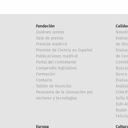
Fundación
Calida
Quiénes somos
Nosot
Sala de prensa
Evalua
Premios madri+d
de títu
Premios de Ciencia en Español
Evalua
Publicaciones madri+d
de Cen
Portal del contratante
Comité
Compendio legislativo
Buscad
Formación
Banco 
Contacto
Evalua
Tablón de Anuncios
Anális
Panorama de la innovación por
CUALI
sectores y tecnologías
Sello 
EUR-A
Buzón 
Felici
Europa
Cultura