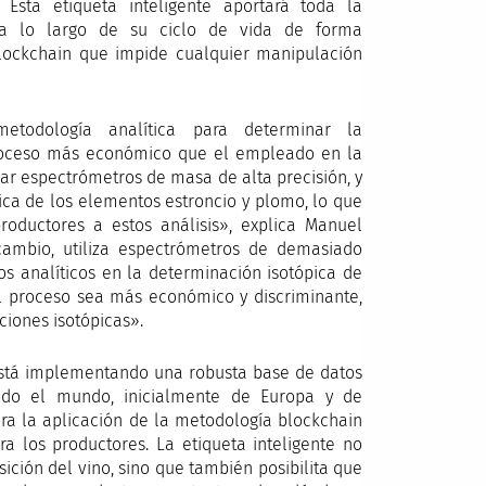
Esta etiqueta inteligente aportará toda la
 a lo largo de su ciclo de vida de forma
 blockchain que impide cualquier manipulación
todología analítica para determinar la
roceso más económico que el empleado en la
izar espectrómetros de masa de alta precisión, y
pica de los elementos estroncio y plomo, lo que
oductores a estos análisis», explica Manuel
cambio, utiliza espectrómetros de demasiado
tos analíticos en la determinación isotópica de
l proceso sea más económico y discriminante,
iones isotópicas».
está implementando una robusta base de datos
odo el mundo, inicialmente de Europa y de
ara la aplicación de la metodología blockchain
a los productores. La etiqueta inteligente no
ición del vino, sino que también posibilita que