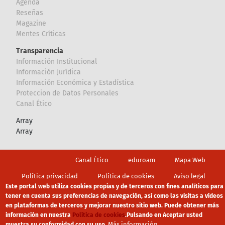
Agenda
Reseñas
Magazine
Mentes Críticas
Transparencia
Información Institucional
Información Jurídica
Información Económica y Estadística
Proteccion de Datos Personales
Canal Ético
Array
Array
Footer
Canal Ético
eduroam
Mapa Web
Política privacidad
Política de cookies
Aviso legal
Este portal web utiliza cookies propias y de terceros con fines analíticos para
tener en cuenta sus preferencias de navegación, así como las visitas a vídeos
en plataformas de terceros y mejorar nuestro sitio web. Puede obtener más
información en nuestra
Política de cookies
.
Pulsando en Aceptar usted
Más información
muestra su conformidad con su uso.