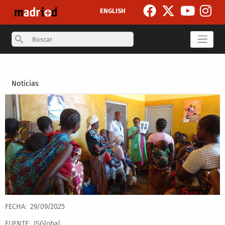
Pasar al contenido principal
ENGLISH
Search
Secondary breadcrumb
Noticias
FECHA
29/09/2025
FUENTE
ISGlobal