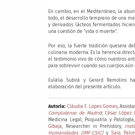
En cambio, en el Mediterráneo, la abun
todo, el desarrollo temprano de una ma
y derivados lácteos fermentados hicier
una cuestión de "vida o muerte".
Por eso, la fuerte tradición quesera d
culinaria moderna. Es la herencia direct
el testimonio vivo de cómo nuestros an
para sobrevivir cuando sus cuerpos aún n
Eulàlia Subirà y Gerard Remolins h
elaboración del presente artículo.
Autoría:
Cláudia F. Lopes Gomes
, Assist
Complutense de Madrid
;
César López 
Medicina Legal, Psiquiatría y Patología
Gibaja
, Researcher in Prehistory,
Inst
Humanidades (IMF-CSIC)
y
Sara Palo