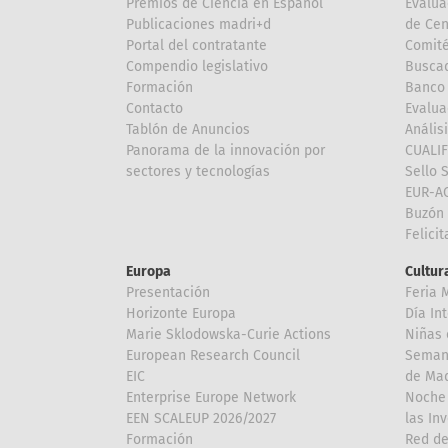
Premios de Ciencia en Español
Evalua
Publicaciones madri+d
de Cen
Portal del contratante
Comité
Compendio legislativo
Buscad
Formación
Banco 
Contacto
Evalua
Tablón de Anuncios
Anális
Panorama de la innovación por
CUALI
sectores y tecnologías
Sello 
EUR-A
Buzón 
Felici
Europa
Cultura
Presentación
Feria 
Horizonte Europa
Día In
Marie Sklodowska-Curie Actions
Niñas 
European Research Council
Semana
EIC
de Mad
Enterprise Europe Network
Noche 
EEN SCALEUP 2026/2027
las In
Formación
Red de