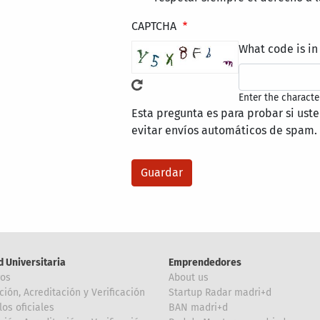
CAPTCHA
What code is in
Enter the characte
Esta pregunta es para probar si ust
evitar envíos automáticos de spam.
d Universitaria
Emprendedores
ros
About us
ción, Acreditación y Verificación
Startup Radar madri+d
los oficiales
BAN madri+d