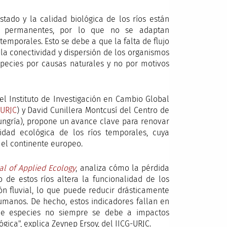
stado y la calidad biológica de los ríos están
as permanentes, por lo que no se adaptan
emporales. Esto se debe a que la falta de flujo
la conectividad y dispersión de los organismos
especies por causas naturales y no por motivos
el Instituto de Investigación en Cambio Global
-URJC
) y David Cunillera Montcusí del Centro de
ungría), propone un avance clave para renovar
dad ecológica de los ríos temporales, cuya
 el continente europeo.
al of Applied Ecology
, analiza cómo la pérdida
 de estos ríos altera la funcionalidad de los
ión fluvial, lo que puede reducir drásticamente
umanos. De hecho, estos indicadores fallan en
 de especies no siempre se debe a impactos
gica", explica Zeynep Ersoy, del IICG-URJC.