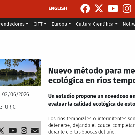
ENGLISH
rendedores
CITT
Europa
Cultura Científica
Noti
Nuevo método para mej
ecológica en ríos temp
02/06/2026
Un estudio propone un novedoso en
evaluar la calidad ecológica de es
E
URJC
Los ríos temporales o intermitentes s
detenerse, dejando el cauce completa
durante ciertas épocas del año.