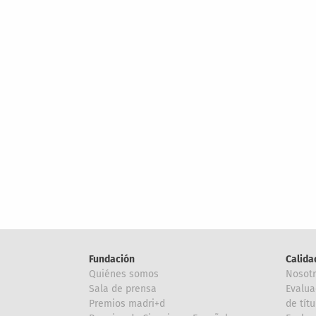
Fundación
Calida
Quiénes somos
Nosot
Sala de prensa
Evalua
Premios madri+d
de títu