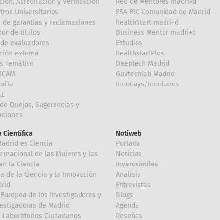
ción, Acreditación y Verificación
Red de Mentores madri+d
tros Universitarios
ESA BIC Comunidad de Madrid
 de garantías y reclamaciones
healthStart madri+d
or de títulos
Business Mentor madri+d
de evaluadores
Estudios
ción externa
healthstartPlus
is Temático
Deeptech Madrid
FICAM
Govtechlab Madrid
Sofía
Innodays/Innobares
CE
de Quejas, Sugerencias y
taciones
 Científica
Notiweb
Madrid es Ciencia
Portada
ternacional de las Mujeres y las
Noticias
en la Ciencia
Inverosímiles
 de la Ciencia y la Innovación
Analisis
rid
Entrevistas
Europea de los Investigadores y
Blogs
vestigadoras de Madrid
Agenda
 Laboratorios Ciudadanos
Reseñas