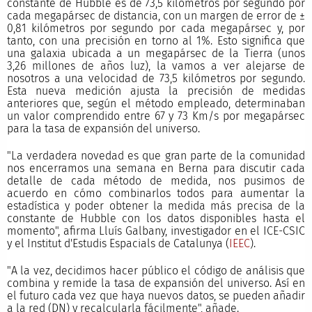
constante de Hubble es de 73,5 kilómetros por segundo por
cada megapársec de distancia, con un margen de error de ±
0,81 kilómetros por segundo por cada megapársec y, por
tanto, con una precisión en torno al 1%. Esto significa que
una galaxia ubicada a un megapársec de la Tierra (unos
3,26 millones de años luz), la vamos a ver alejarse de
nosotros a una velocidad de 73,5 kilómetros por segundo.
Esta nueva medición ajusta la precisión de medidas
anteriores que, según el método empleado, determinaban
un valor comprendido entre 67 y 73 Km/s por megapársec
para la tasa de expansión del universo.
"La verdadera novedad es que gran parte de la comunidad
nos encerramos una semana en Berna para discutir cada
detalle de cada método de medida, nos pusimos de
acuerdo en cómo combinarlos todos para aumentar la
estadística y poder obtener la medida más precisa de la
constante de Hubble con los datos disponibles hasta el
momento", afirma Lluís Galbany, investigador en el ICE-CSIC
y el Institut d'Estudis Espacials de Catalunya (
IEEC
).
"A la vez, decidimos hacer público el código de análisis que
combina y remide la tasa de expansión del universo. Así en
el futuro cada vez que haya nuevos datos, se pueden añadir
a la red (DN) y recalcularla fácilmente", añade.