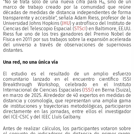
"No se trata solo de una nueva cifra para H₀, sino de un
marco de trabajo creado por la comunidad que reúne
décadas de medidas de distancia independientes de forma
transparente y accesible", señala Adam Riess, profesor de la
Universidad Johns Hopkins (
JHU
) y astrofísico del Instituto de
Ciencias del Telescopio Espacial (
STScI
) en Baltimore, EE.UU.
Riess fue uno de los tres ganadores del Premio Nobel de
Física en 2011 por sus trabajos sobre la expansión acelerada
del universo a través de observaciones de supernovas
distantes.
Una red, no una única vía
El estudio es el resultado de un amplio esfuerzo
comunitario lanzado en el encuentro científico ISSI
Breakthrough Workshop, celebrado en el Instituto
Internacional de Ciencias Espaciales (
ISSI
) en Berna (Suiza),
en marzo de 2025. Alrededor de 40 expertos en medidas de
distancia y cosmología, que representan una amplia gama
de instituciones y trayectorias metodológicas, participaron
directamente en las jornadas, entre ellos el investigador
del ICE-CSIC y del IEEC Lluís Galbany.
Antes de realizar cálculos, los participantes votaron sobre
el conjunto de indicadores de distancia de primer rango,