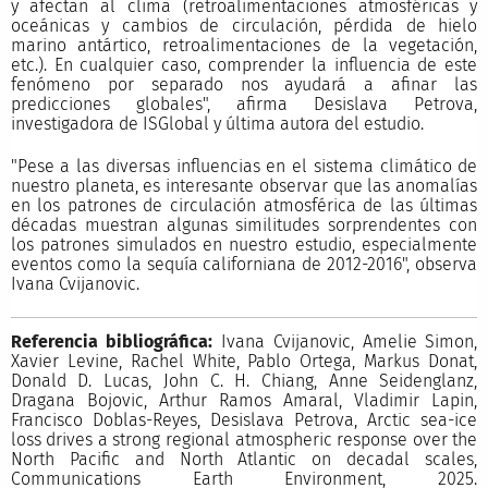
y afectan al clima (retroalimentaciones atmosféricas y
oceánicas y cambios de circulación, pérdida de hielo
marino antártico, retroalimentaciones de la vegetación,
etc.). En cualquier caso, comprender la influencia de este
fenómeno por separado nos ayudará a afinar las
predicciones globales", afirma Desislava Petrova,
investigadora de ISGlobal y última autora del estudio.
"Pese a las diversas influencias en el sistema climático de
nuestro planeta, es interesante observar que las anomalías
en los patrones de circulación atmosférica de las últimas
décadas muestran algunas similitudes sorprendentes con
los patrones simulados en nuestro estudio, especialmente
eventos como la sequía californiana de 2012-2016", observa
Ivana Cvijanovic.
Referencia bibliográfica:
Ivana Cvijanovic, Amelie Simon,
Xavier Levine, Rachel White, Pablo Ortega, Markus Donat,
Donald D. Lucas, John C. H. Chiang, Anne Seidenglanz,
Dragana Bojovic, Arthur Ramos Amaral, Vladimir Lapin,
Francisco Doblas-Reyes, Desislava Petrova, Arctic sea-ice
loss drives a strong regional atmospheric response over the
North Pacific and North Atlantic on decadal scales,
Communications Earth Environment, 2025.