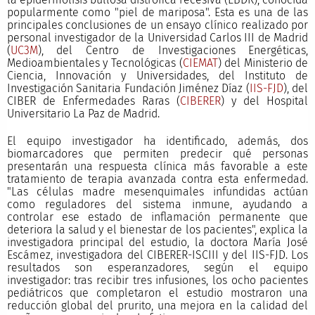
popularmente como "piel de mariposa". Esta es una de las
principales conclusiones de un ensayo clínico realizado por
personal investigador de la Universidad Carlos III de Madrid
(
UC3M
), del Centro de Investigaciones Energéticas,
Medioambientales y Tecnológicas (
CIEMAT
) del Ministerio de
Ciencia, Innovación y Universidades, del Instituto de
Investigación Sanitaria Fundación Jiménez Díaz (
IIS-FJD
), del
CIBER de Enfermedades Raras (
CIBERER
) y del Hospital
Universitario La Paz de Madrid.
El equipo investigador ha identificado, además, dos
biomarcadores que permiten predecir qué personas
presentarán una respuesta clínica más favorable a este
tratamiento de terapia avanzada contra esta enfermedad.
"Las células madre mesenquimales infundidas actúan
como reguladores del sistema inmune, ayudando a
controlar ese estado de inflamación permanente que
deteriora la salud y el bienestar de los pacientes", explica la
investigadora principal del estudio, la doctora María José
Escámez, investigadora del CIBERER-ISCIII y del IIS-FJD. Los
resultados son esperanzadores, según el equipo
investigador: tras recibir tres infusiones, los ocho pacientes
pediátricos que completaron el estudio mostraron una
reducción global del prurito, una mejora en la calidad del