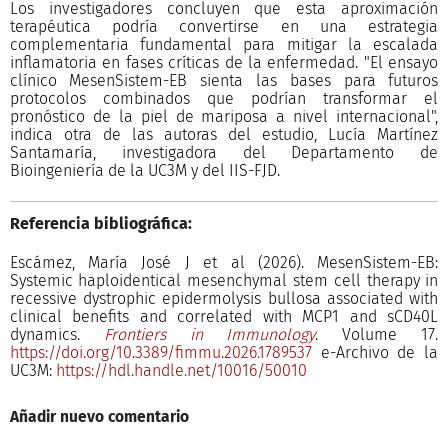
Los investigadores concluyen que esta aproximación
terapéutica podría convertirse en una estrategia
complementaria fundamental para mitigar la escalada
inflamatoria en fases críticas de la enfermedad. "El ensayo
clínico MesenSistem-EB sienta las bases para futuros
protocolos combinados que podrían transformar el
pronóstico de la piel de mariposa a nivel internacional",
indica otra de las autoras del estudio, Lucía Martínez
Santamaría, investigadora del Departamento de
Bioingeniería de la UC3M y del IIS-FJD.
Referencia bibliográfica:
Escámez, María José J et al (2026). MesenSistem-EB:
Systemic haploidentical mesenchymal stem cell therapy in
recessive dystrophic epidermolysis bullosa associated with
clinical benefits and correlated with MCP1 and sCD40L
dynamics.
Frontiers in Immunology
. Volume 17.
https://doi.org/10.3389/fimmu.2026.1789537
e-Archivo de la
UC3M:
https://hdl.handle.net/10016/50010
Añadir nuevo comentario