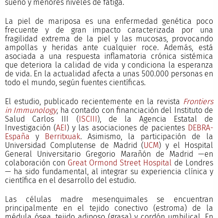
sueño y menores niveles de fatiga.
La piel de mariposa es una enfermedad genética poco
frecuente y de gran impacto caracterizada por una
fragilidad extrema de la piel y las mucosas, provocando
ampollas y heridas ante cualquier roce. Además, está
asociada a una respuesta inflamatoria crónica sistémica
que deteriora la calidad de vida y condiciona la esperanza
de vida. En la actualidad afecta a unas 500.000 personas en
todo el mundo, según fuentes científicas.
El estudio, publicado recientemente en la revista
Frontiers
in Immunology
, ha contado con financiación del Instituto de
Salud Carlos III (
ISCIII
), de la Agencia Estatal de
Investigación (
AEI
) y las asociaciones de pacientes
DEBRA-
España
y
Berritxuak
. Asimismo, la participación de la
Universidad Complutense de Madrid (
UCM
) y el Hospital
General Universitario Gregorio Marañón de Madrid —en
colaboración con
Great Ormond Street Hospital
de Londres
— ha sido fundamental, al integrar su experiencia clínica y
científica en el desarrollo del estudio.
Las células madre mesenquimales se encuentran
principalmente en el tejido conectivo (estroma) de la
médula ósea, tejido adiposo (grasa) y cordón umbilical. En