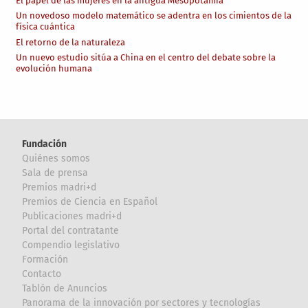
El papel de las mujeres en la antigua Mesopotamia
Un novedoso modelo matemático se adentra en los cimientos de la
física cuántica
El retorno de la naturaleza
Un nuevo estudio sitúa a China en el centro del debate sobre la
evolución humana
Fundación
Quiénes somos
Sala de prensa
Premios madri+d
Premios de Ciencia en Español
Publicaciones madri+d
Portal del contratante
Compendio legislativo
Formación
Contacto
Tablón de Anuncios
Panorama de la innovación por sectores y tecnologías