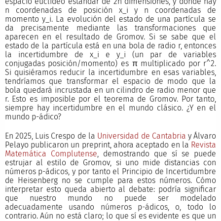
espacio euclídeo estándar de 2n dimensiones, y donde hay
n coordenadas de posición x_i y n coordenadas de
momento y_i. La evolución del estado de una partícula se
da precisamente mediante las transformaciones que
aparecen en el resultado de Gromov. Si se sabe que el
estado de la partícula está en una bola de radio r, entonces
la incertidumbre de x_i e y_i (un par de variables
conjugadas posición/momento) es π multiplicado por r^2.
Si quisiéramos reducir la incertidumbre en esas variables,
tendríamos que transformar el espacio de modo que la
bola quedará incrustada en un cilindro de radio menor que
r. Esto es imposible por el teorema de Gromov. Por tanto,
siempre hay incertidumbre en el mundo clásico. ¿Y en el
mundo p-ádico?
En 2025, Luis Crespo de la
Universidad de Cantabria
y Álvaro
Pelayo publicaron un preprint, ahora aceptado en la
Revista
Matemática Complutense
, demostrando que sí se puede
estrujar al estilo de Gromov, si uno mide distancias con
números p-ádicos, y por tanto el Principio de Incertidumbre
de Heisenberg no se cumple para estos números. Cómo
interpretar esto queda abierto al debate: podría significar
que nuestro mundo no puede ser modelado
adecuadamente usando números p-ádicos, o, todo lo
contrario. Aún no está claro; lo que sí es evidente es que un