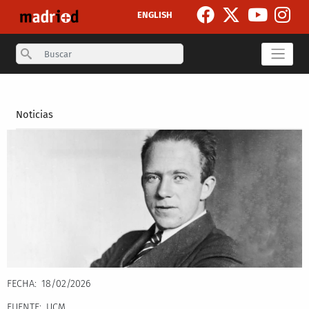
Pasar al contenido principal
ENGLISH
Search
Secondary breadcrumb
Noticias
FECHA
18/02/2026
FUENTE
UCM