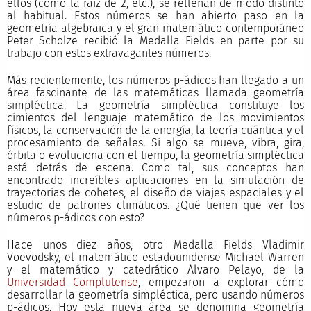
ellos (como la raíz de 2, etc.), se rellenan de modo distinto
al habitual. Estos números se han abierto paso en la
geometría algebraica y el gran matemático contemporáneo
Peter Scholze recibió la Medalla Fields en parte por su
trabajo con estos extravagantes números.
Más recientemente, los números p-ádicos han llegado a un
área fascinante de las matemáticas llamada geometría
simpléctica. La geometría simpléctica constituye los
cimientos del lenguaje matemático de los movimientos
físicos, la conservación de la energía, la teoría cuántica y el
procesamiento de señales. Si algo se mueve, vibra, gira,
órbita o evoluciona con el tiempo, la geometría simpléctica
está detrás de escena. Como tal, sus conceptos han
encontrado increíbles aplicaciones en la simulación de
trayectorias de cohetes, el diseño de viajes espaciales y el
estudio de patrones climáticos. ¿Qué tienen que ver los
números p-ádicos con esto?
Hace unos diez años, otro Medalla Fields Vladimir
Voevodsky, el matemático estadounidense Michael Warren
y el matemático y catedrático Álvaro Pelayo, de la
Universidad Complutense
, empezaron a explorar cómo
desarrollar la geometría simpléctica, pero usando números
p-ádicos. Hoy esta nueva área se denomina geometría