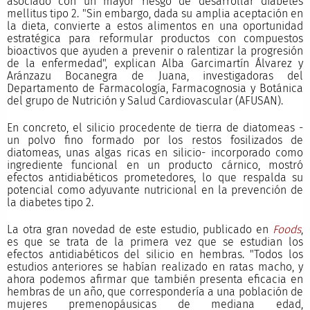
asociado con un mayor riesgo de desarrollar diabetes
mellitus tipo 2. "Sin embargo, dada su amplia aceptación en
la dieta, convierte a estos alimentos en una oportunidad
estratégica para reformular productos con compuestos
bioactivos que ayuden a prevenir o ralentizar la progresión
de la enfermedad", explican Alba Garcimartín Álvarez y
Aránzazu Bocanegra de Juana, investigadoras del
Departamento de Farmacología, Farmacognosia y Botánica
del grupo de Nutrición y Salud Cardiovascular (AFUSAN).
En concreto, el silicio procedente de tierra de diatomeas -
un polvo fino formado por los restos fosilizados de
diatomeas, unas algas ricas en silicio- incorporado como
ingrediente funcional en un producto cárnico, mostró
efectos antidiabéticos prometedores, lo que respalda su
potencial como adyuvante nutricional en la prevención de
la diabetes tipo 2.
La otra gran novedad de este estudio, publicado en
Foods
,
es que se trata de la primera vez que se estudian los
efectos antidiabéticos del silicio en hembras. "Todos los
estudios anteriores se habían realizado en ratas macho, y
ahora podemos afirmar que también presenta eficacia en
hembras de un año, que correspondería a una población de
mujeres premenopáusicas de mediana edad,