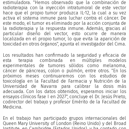
estimuladora. "Hemos observado que la combinación de
radioterapia con la inyección intratumoral de este vector
hace que el propio tumor produzca IL-12, la cual a su vez
activa el sistema inmune para luchar contra el cáncer. De
este modo, el tumor es eliminado por la acción conjunta de
la radioterapia y la respuesta inmune. Además, gracias al
particular diseño del vector, esto ocurre de manera
localizada en el propio tumor, lo que evita la aparición de
toxicidad en otros órganos", apunta el investigador del Cima.
Los resultados han confirmado la seguridad y eficacia de
esta terapia combinada en múltiples modelos
experimentales de tumores sólidos como melanoma,
cáncer de páncreas, colon o pulmón, entre otros. "En los
próximos meses continuaremos con los estudios de
toxicología en la Facultad de Farmacia y Nutrición de la
Universidad de Navarra para calibrar la dosis más
adecuada. Con los datos obtenidos, esperamos iniciar los
ensayos clínicos fase I en 2027", concluye el Dr. Jesús Prieto,
codirector del trabajo y profesor Emérito de la Facultad de
Medicina.
En el trabajo han participado grupos internacionales del
Queen Mary University of London (Reino Unido) y del Broad
Institute, en Cambridge (Estados Unidos), y ha contado con