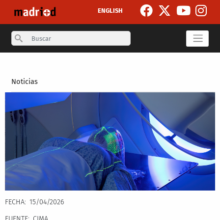
Pasar al contenido principal
ENGLISH
Search
Secondary breadcrumb
Noticias
FECHA
15/04/2026
FUENTE
CIMA