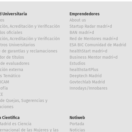
d Universitaria
Emprendedores
ros
About us
ción, Acreditación y Verificación
Startup Radar madri+d
los oficiales
BAN madri+d
ción, Acreditación y Verificación
Red de Mentores madri+d
tros Universitarios
ESA BIC Comunidad de Madrid
 de garantías y reclamaciones
healthStart madri+d
or de títulos
Business Mentor madri+d
de evaluadores
Estudios
ción externa
healthstartPlus
is Temático
Deeptech Madrid
FICAM
Govtechlab Madrid
Sofía
Innodays/Innobares
CE
de Quejas, Sugerencias y
taciones
 Científica
Notiweb
Madrid es Ciencia
Portada
ternacional de las Mujeres y las
Noticias