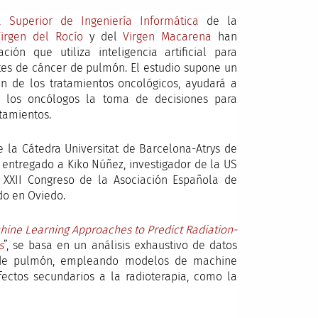
a Superior de Ingeniería Informática
de la
Virgen del Rocío
y del
Virgen Macarena
han
ción que utiliza inteligencia artificial para
tes de cáncer de pulmón. El estudio supone un
n de los tratamientos oncológicos, ayudará a
 a los oncólogos la toma de decisiones para
atamientos.
e la Cátedra Universitat de Barcelona-Atrys de
 entregado a Kiko Núñez, investigador de la US
el XXII Congreso de la Asociación Española de
do en Oviedo.
ine Learning Approaches to Predict Radiation-
s
”, se basa en un análisis exhaustivo de datos
 de pulmón, empleando modelos de machine
efectos secundarios a la radioterapia, como la