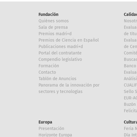
Fundación
Calida
Quiénes somos
Nosot
Sala de prensa
Evalua
Premios madri+d
de títu
Premios de Ciencia en Español
Evalua
Publicaciones madri+d
de Cen
Portal del contratante
Comité
Compendio legislativo
Buscad
Formación
Banco 
Contacto
Evalua
Tablón de Anuncios
Anális
Panorama de la innovación por
CUALI
sectores y tecnologías
Sello 
EUR-A
Buzón 
Felici
Europa
Cultura
Presentación
Feria 
Horizonte Europa
Día In