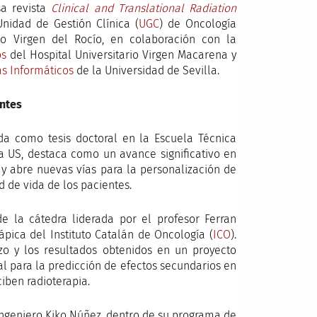
sa revista
Clinical and Translational Radiation
Unidad de Gestión Clínica (
UGC
) de Oncología
rio Virgen del Rocío, en colaboración con la
os
del Hospital Universitario Virgen Macarena y
s Informáticos
de la Universidad de Sevilla.
entes
ada como tesis doctoral en la Escuela Técnica
la US, destaca como un avance significativo en
 y abre nuevas vías para la personalización de
d de vida de los pacientes.
 la cátedra liderada por el profesor Ferran
pica del Instituto Catalán de Oncología (
ICO
).
zo y los resultados obtenidos en un proyecto
ial para la predicción de efectos secundarios en
iben radioterapia.
 ingeniero Kiko Núñez, dentro de su programa de