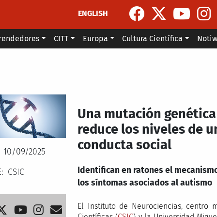
ENGLISH
rendedores
CITT
Europa
Cultura Científica
Noti
Una mutación genética
reduce los niveles de 
conducta social
10/09/2025
Identifican en ratones el mecanismo
E
CSIC
los síntomas asociados al autismo
El Instituto de Neurociencias, centro 
Científicas (
CSIC
) y la Universidad Migu