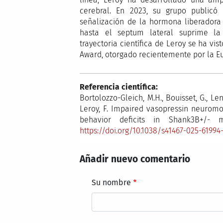
cerebral. En 2023, su grupo public
señalización de la hormona liberadora 
hasta el septum lateral suprime la i
trayectoria científica de Leroy se ha v
Award, otorgado recientemente por la E
Referencia científica:
Bortolozzo-Gleich, M.H., Bouisset, G., Leng
Leroy, F. Impaired vasopressin neuromo
behavior deficits in Shank3B+/- 
https://doi.org/10.1038/s41467-025-61994
Añadir nuevo comentario
Su nombre