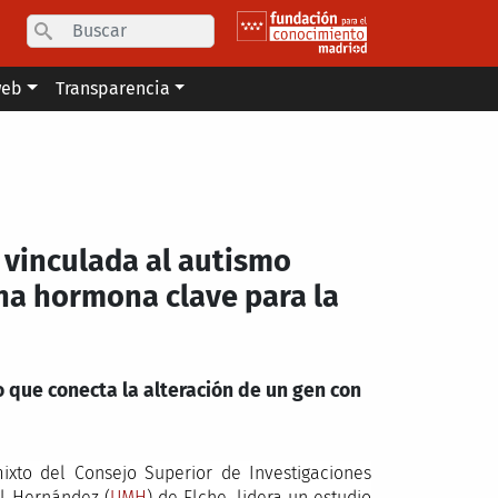
Search
web
Transparencia
 vinculada al autismo
una hormona clave para la
 que conecta la alteración de un gen con
mixto del Consejo Superior de Investigaciones
el Hernández (
UMH
) de Elche, lidera un estudio