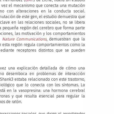
era vez el mecanismo que conecta una mutación
o con alteraciones en la conducta social.
mutación de este gen, el estudio demuestra que
lave en las relaciones sociales, no se libera
na pequeña región del cerebro que forma parte
ociones, las motivación y los comportamientos
en
Nature Communications
, demuestran que la
en esta región regula comportamientos como la
mediante receptores distintos que se pueden
 vez una explicación detallada de cómo una
smo desemboca en problemas de interacción
 Shank3 estaba relacionado con este trastorno,
ológico que lo conecta con los síntomas. La
está en la vasopresina: una hormona cerebral
nas y que resulta esencial para regular la
hos de ratón.
teracciones sociales, que dirige el investigador