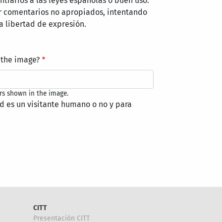
trarios a las leyes españolas o buen uso.
r comentarios no apropiados, intentando
a libertad de expresión.
 the image?
rs shown in the image.
ed es un visitante humano o no y para
CITT
Presentación CITT