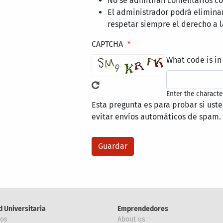
No se admitirán comentarios con
El administrador podrá elimina
respetar siempre el derecho a l
CAPTCHA
What code is in
Enter the characte
Esta pregunta es para probar si ust
evitar envíos automáticos de spam.
d Universitaria
Emprendedores
ros
About us