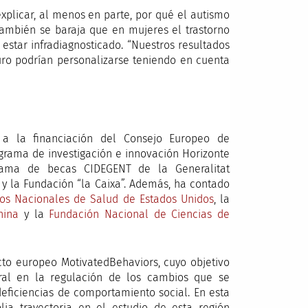
explicar, al menos en parte, por qué el autismo
ambién se baraja que en mujeres el trastorno
estar infradiagnosticado. “Nuestros resultados
uro podrían personalizarse teniendo en cuenta
s a la financiación del Consejo Europeo de
grama de investigación e innovación Horizonte
rama de becas CIDEGENT de la Generalitat
y la Fundación “la Caixa”. Además, ha contado
utos Nacionales de Salud de Estados Unidos
, la
hina
y la
Fundación Nacional de Ciencias de
cto europeo MotivatedBehaviors, cuyo objetivo
ral en la regulación de los cambios que se
eficiencias de comportamiento social. En esta
ia trayectoria en el estudio de esta región