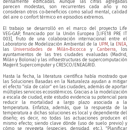
densamente edificadas. Aunque las cifras agregadas
parecen modestas, son recurrentes cada año y no
consideran otros co‑beneficios como salud mental, calidad
del aire o confort térmico en episodios extremos.
El trabajo se desarrolló en el marco del proyecto Life
VEG‑GAP, financiado por la Unión Europea [LIFE18 PRE IT
003], fruto de una colaboración internacional entre el
Laboratorio de Modelización Ambiental de la
UPM
, la
ENEA
,
las
Universidades de Milán‑Bicocca
y
Canberra
, los
ayuntamientos de las tres ciudades evaluadas (Madrid,
Milán y Bolonia) y las infraestructuras de supercomputación
Magerit Supercomputer y CRESCO/ENEAGRID.
Hasta la fecha, la literatura científica había mostrado que
las Soluciones Basadas en la Naturaleza ayudan a mitigar
el efecto "isla de calor" en las ciudades, además de aportar
múltiples servicios ecosistémicos. Gracias a la modelización
a escala de ciudad, este estudio evidencia su potencial para
reducir la mortalidad a largo plazo asociada a la
temperatura. Enfatiza, además, que la respuesta de la
temperatura a dichas soluciones es local y dependiente del
diseño; es decir, no todas las actuaciones producen el
mismo efecto; siendo clave dónde (uso de suelo previo) y
cómo se revegeta (especies, densidad, etc.). "Planificar