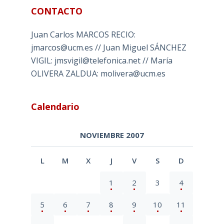
CONTACTO
Juan Carlos MARCOS RECIO:
jmarcos@ucm.es // Juan Miguel SÁNCHEZ
VIGIL: jmsvigil@telefonica.net // María
OLIVERA ZALDUA: molivera@ucm.es
Calendario
NOVIEMBRE 2007
L
M
X
J
V
S
D
1
2
3
4
5
6
7
8
9
10
11