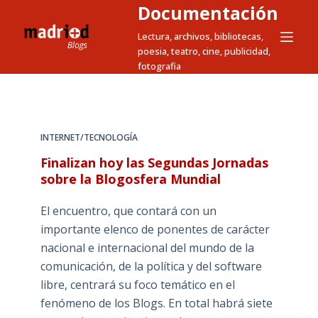
Documentación
S
a
Lectura, archivos, bibliotecas,
poesia, teatro, cine, publicidad,
l
fotografia
t
a
r
a
INTERNET/TECNOLOGÍA
l
Finalizan hoy las Segundas Jornadas
c
sobre la Blogosfera Mundial
o
n
El encuentro, que contará con un
t
importante elenco de ponentes de carácter
e
nacional e internacional del mundo de la
n
comunicación, de la política y del software
i
libre, centrará su foco temático en el
d
fenómeno de los Blogs. En total habrá siete
o