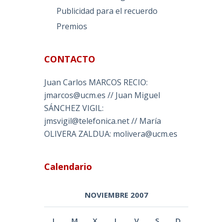
Publicidad para el recuerdo
Premios
CONTACTO
Juan Carlos MARCOS RECIO:
jmarcos@ucm.es // Juan Miguel
SÁNCHEZ VIGIL:
jmsvigil@telefonica.net // María
OLIVERA ZALDUA: molivera@ucm.es
Calendario
NOVIEMBRE 2007
L
M
X
J
V
S
D