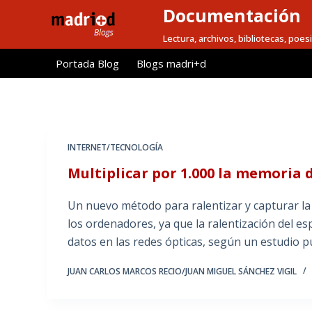
Documentación
S
a
Lectura, archivos, bibliotecas, poesi
l
Portada Blog
Blogs madri+d
t
a
r
a
l
INTERNET/TECNOLOGÍA
c
Multiplicar por 1.000 la memoria 
o
n
Un nuevo método para ralentizar y capturar la 
t
los ordenadores, ya que la ralentización del e
e
datos en las redes ópticas, según un estudio 
n
i
JUAN CARLOS MARCOS RECIO/JUAN MIGUEL SÁNCHEZ VIGIL
d
o