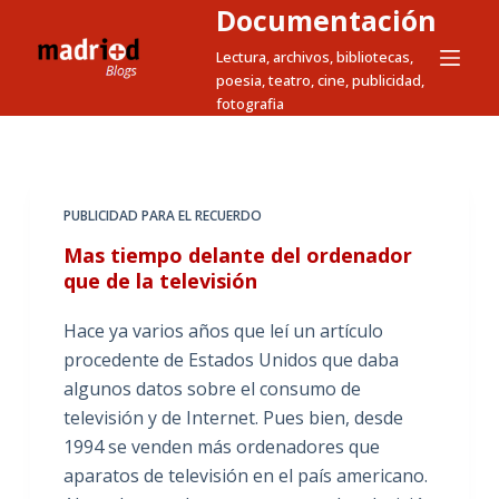
Documentación
S
a
Lectura, archivos, bibliotecas,
poesia, teatro, cine, publicidad,
l
fotografia
t
a
r
a
PUBLICIDAD PARA EL RECUERDO
l
Mas tiempo delante del ordenador
c
que de la televisión
o
n
Hace ya varios años que leí un artículo
t
procedente de Estados Unidos que daba
e
algunos datos sobre el consumo de
n
televisión y de Internet. Pues bien, desde
i
1994 se venden más ordenadores que
d
aparatos de televisión en el país americano.
o