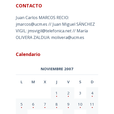
CONTACTO
Juan Carlos MARCOS RECIO:
jmarcos@ucm.es // Juan Miguel SÁNCHEZ
VIGIL: jmsvigil@telefonica.net // María
OLIVERA ZALDUA: molivera@ucm.es
Calendario
NOVIEMBRE 2007
L
M
X
J
V
S
D
1
2
3
4
5
6
7
8
9
10
11