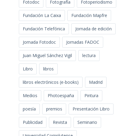
Fotodoc
Fotografía
Fotoperiodismo
Fundación La Caixa
Fundación Mapfre
Fundación Telefónica
Jornada de edición
Jornada Fotodoc
Jornadas FADOC
Juan Miguel Sánchez Vigil
lectura
Libro
libros
libros electrónicos (e-books)
Madrid
Medios
Photoespaña
Pintura
poesía
premios
Presentación Libro
Publicidad
Revista
Seminario
Universidad Complutense