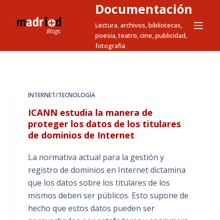
Documentación
S
a
Lectura, archivos, bibliotecas,
poesia, teatro, cine, publicidad,
l
fotografia
t
a
r
a
INTERNET/TECNOLOGÍA
l
ICANN estudia la manera de
c
proteger los datos de los titulares
o
de dominios de Internet
n
t
La normativa actual para la gestión y
e
registro de dominios en Internet dictamina
n
que los datos sobre los titulares de los
i
mismos deben ser públicos. Esto supone de
d
hecho que estos datos pueden ser
o