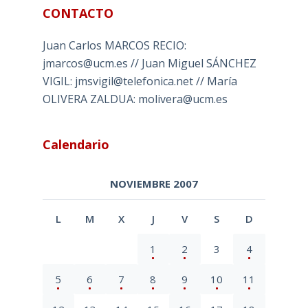
CONTACTO
Juan Carlos MARCOS RECIO:
jmarcos@ucm.es // Juan Miguel SÁNCHEZ
VIGIL: jmsvigil@telefonica.net // María
OLIVERA ZALDUA: molivera@ucm.es
Calendario
NOVIEMBRE 2007
L
M
X
J
V
S
D
1
2
3
4
5
6
7
8
9
10
11