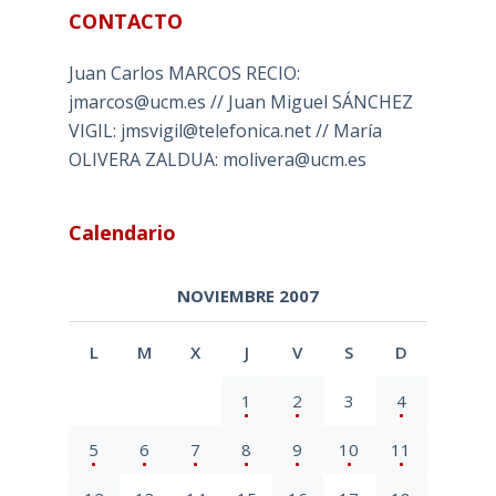
CONTACTO
Juan Carlos MARCOS RECIO:
jmarcos@ucm.es // Juan Miguel SÁNCHEZ
VIGIL: jmsvigil@telefonica.net // María
OLIVERA ZALDUA: molivera@ucm.es
Calendario
NOVIEMBRE 2007
L
M
X
J
V
S
D
1
2
3
4
5
6
7
8
9
10
11