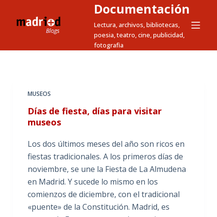
Documentación
S
a
Lectura, archivos, bibliotecas,
poesia, teatro, cine, publicidad,
l
fotografia
t
a
r
a
MUSEOS
l
Días de fiesta, días para visitar
c
museos
o
n
Los dos últimos meses del año son ricos en
t
fiestas tradicionales. A los primeros días de
e
noviembre, se une la Fiesta de La Almudena
n
en Madrid. Y sucede lo mismo en los
i
comienzos de diciembre, con el tradicional
d
«puente» de la Constitución. Madrid, es
o