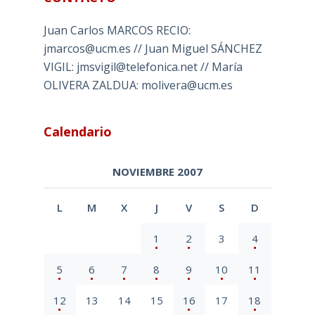
Juan Carlos MARCOS RECIO:
jmarcos@ucm.es // Juan Miguel SÁNCHEZ
VIGIL: jmsvigil@telefonica.net // María
OLIVERA ZALDUA: molivera@ucm.es
Calendario
NOVIEMBRE 2007
L
M
X
J
V
S
D
1
2
3
4
5
6
7
8
9
10
11
12
13
14
15
16
17
18