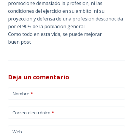
promocione demasiado la profesion, ni las
condiciones del ejercicio en su ambito, ni su
proyeccion y defensa de una profesion desconocida
por el 90% de la poblacion general.
Como todo en esta vida, se puede mejorar
buen post
Deja un comentario
A
Nombre
*
l
t
Correo electrónico
*
e
r
n
Web