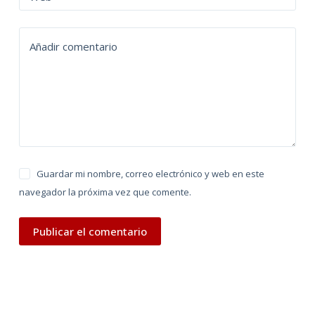
a
t
Añadir comentario
i
v
e
:
Guardar mi nombre, correo electrónico y web en este
navegador la próxima vez que comente.
Publicar el comentario
TÉRMINOS DE USO
PREGUNTAS FRECUENTES