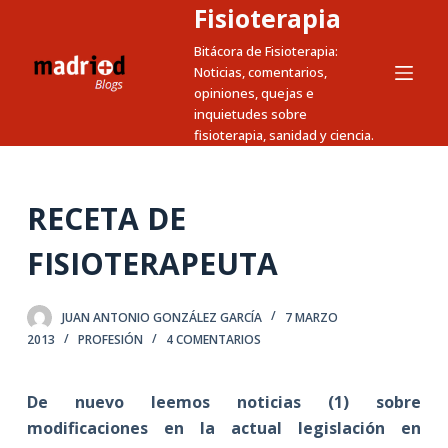
Fisioterapia
S
a
Bitácora de Fisioterapia:
Noticias, comentarios,
l
opiniones, quejas e
t
inquietudes sobre
a
fisioterapia, sanidad y ciencia.
r
a
l
RECETA DE
c
FISIOTERAPEUTA
o
n
t
JUAN ANTONIO GONZÁLEZ GARCÍA
7 MARZO
e
2013
PROFESIÓN
4 COMENTARIOS
n
i
De nuevo leemos noticias (1) sobre
d
modificaciones en la actual legislación en
o