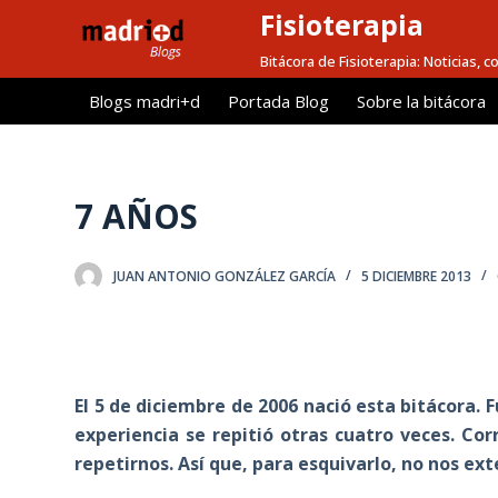
Fisioterapia
S
a
Bitácora de Fisioterapia: Noticias, 
l
Blogs madri+d
Portada Blog
Sobre la bitácora
t
a
r
a
7 AÑOS
l
c
JUAN ANTONIO GONZÁLEZ GARCÍA
5 DICIEMBRE 2013
o
n
t
e
n
El 5 de diciembre de 2006 nació esta bitácora. 
i
experiencia se repitió otras cuatro veces. Cor
d
repetirnos. Así que, para esquivarlo, no nos 
o