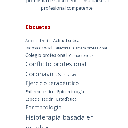
problema de salud debe consultarse al
profesional competente.
Etiquetas
Actitud crítica
Acceso directo
Biopsicosocial
Bitácoras
Carrera profesional
Colegio profesional
Competencias
Conflicto profesional
Coronavirus
Covid-19
Ejercicio terapéutico
Enfermo crítico
Epidemiología
Especialización
Estadística
Farmacología
Fisioterapia basada en
pruebas