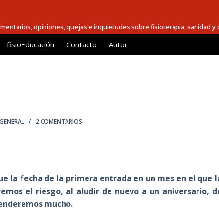
comentarios, opiniones, quejas e inquietudes sobre fisioterapia, sanidad y c
fisioEducación
Contacto
Autor
GENERAL
2 COMENTARIOS
Fue la fecha de la primera entrada en un mes en el que l
remos el riesgo, al aludir de nuevo a un aniversario, d
extenderemos mucho.