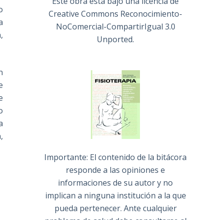
Este obra está bajo una
licencia de
o
Creative Commons Reconocimiento-
a
NoComercial-CompartirIgual 3.0
,
Unported
.
n
e
e
o
a
,
Importante: El contenido de la bitácora
responde a las opiniones e
informaciones de su autor y no
implican a ninguna institución a la que
pueda pertenecer. Ante cualquier