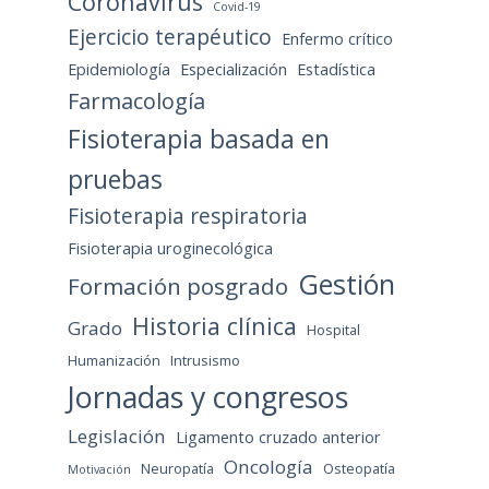
Coronavirus
Covid-19
Ejercicio terapéutico
Enfermo crítico
Epidemiología
Especialización
Estadística
Farmacología
Fisioterapia basada en
pruebas
Fisioterapia respiratoria
Fisioterapia uroginecológica
Gestión
Formación posgrado
Historia clínica
Grado
Hospital
Humanización
Intrusismo
Jornadas y congresos
Legislación
Ligamento cruzado anterior
Oncología
Neuropatía
Osteopatía
Motivación