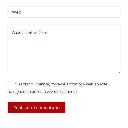
r
n
Web
a
t
Añadir comentario
i
v
e
:
Guardar mi nombre, correo electrónico y web en este
navegador la próxima vez que comente.
Publicar el comentario