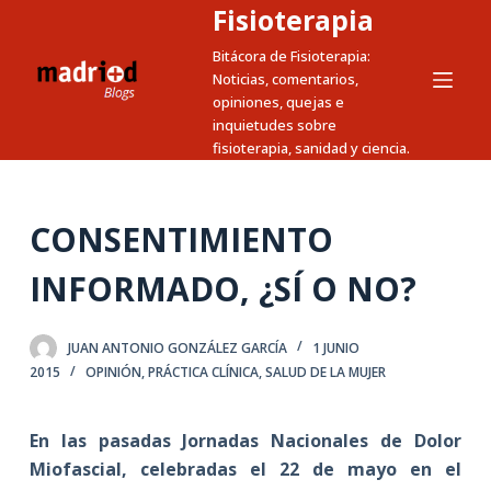
Fisioterapia
S
a
Bitácora de Fisioterapia:
Noticias, comentarios,
l
opiniones, quejas e
t
inquietudes sobre
a
fisioterapia, sanidad y ciencia.
r
a
l
CONSENTIMIENTO
c
INFORMADO, ¿SÍ O NO?
o
n
t
JUAN ANTONIO GONZÁLEZ GARCÍA
1 JUNIO
e
2015
OPINIÓN
,
PRÁCTICA CLÍNICA
,
SALUD DE LA MUJER
n
i
En las pasadas Jornadas Nacionales de Dolor
d
Miofascial, celebradas el 22 de mayo en el
o