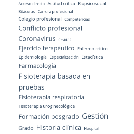
Actitud crítica
Biopsicosocial
Acceso directo
Bitácoras
Carrera profesional
Colegio profesional
Competencias
Conflicto profesional
Coronavirus
Covid-19
Ejercicio terapéutico
Enfermo crítico
Epidemiología
Especialización
Estadística
Farmacología
Fisioterapia basada en
pruebas
Fisioterapia respiratoria
Fisioterapia uroginecológica
Gestión
Formación posgrado
Historia clínica
Grado
Hospital