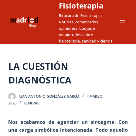
Fisioterapia
S
a
Bitácora de Fisioterapia:
Noticias, comentarios,
l
opiniones, quejas e
t
inquietudes sobre
a
fisioterapia, sanidad y ciencia.
r
a
l
LA CUESTIÓN
c
DIAGNÓSTICA
o
n
t
JUAN ANTONIO GONZÁLEZ GARCÍA
4 MARZO
e
2025
GENERAL
n
i
Nos acabamos de agenciar un sintagma. Con
d
una carga simbólica intencionada. Todo aquello
o