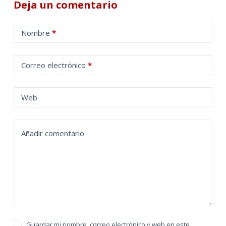
Deja un comentario
A
Nombre
*
l
t
Correo electrónico
*
e
r
n
Web
a
t
Añadir comentario
i
v
e
:
Guardar mi nombre, correo electrónico y web en este