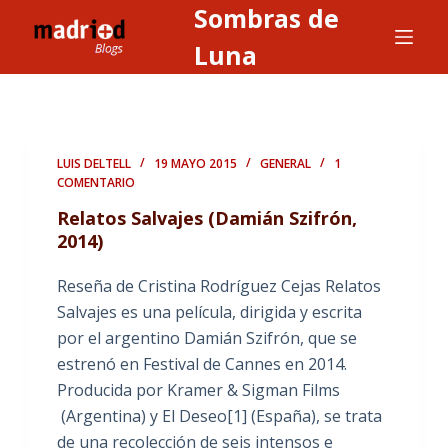
Sombras de
S
a
Luna
l
t
a
r
LUIS DELTELL
19 MAYO 2015
GENERAL
1
a
COMENTARIO
l
Relatos Salvajes (Damián Szifrón,
c
2014)
o
n
Reseña de Cristina Rodríguez Cejas Relatos
t
Salvajes es una película, dirigida y escrita
e
por el argentino Damián Szifrón, que se
n
estrenó en Festival de Cannes en 2014.
i
Producida por Kramer & Sigman Films
d
(Argentina) y El Deseo[1] (España), se trata
o
de una recolección de seis intensos e