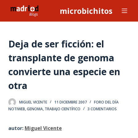
S
microbichitos
a
l
t
a
Deja de ser ficción: el
r
transplante de genoma
a
l
convierte una especie en
c
o
otra
n
t
MIGUEL VICENTE
11 DICIEMBRE 2007
FORO DEL DÍA
e
NOTIWEB
,
GENOMA
,
TRABAJO CIENTÍFICO
3 COMENTARIOS
n
i
d
autor:
Miguel Vicente
o