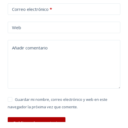
t
Correo electrónico
*
e
r
n
Web
a
t
Añadir comentario
i
v
e
:
Guardar mi nombre, correo electrónico y web en este
navegador la próxima vez que comente.
Publicar el comentario