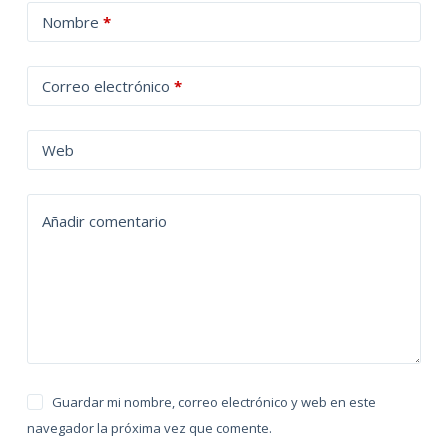
A
Nombre
*
l
t
Correo electrónico
*
e
r
n
Web
a
t
Añadir comentario
i
v
e
:
Guardar mi nombre, correo electrónico y web en este
navegador la próxima vez que comente.