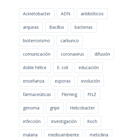
Acinetobacter
ADN
antibióticos
arqueas
Bacillus
bacterias
bioterrorismo
carbunco
comunicación
coronavirus
difusión
doble hélice
E. coli
educación
enseñanza
esporas
evolución
farmaceúticas
Fleming
FtsZ
genoma
gripe
Helicobacter
infección
investigación
Koch
malaria
medioambiente
meticilina