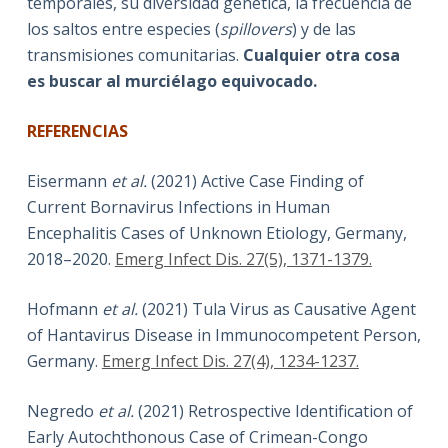
temporales, su diversidad genética, la frecuencia de
los saltos entre especies (
spillovers
) y de las
transmisiones comunitarias.
Cualquier otra cosa
es buscar al murciélago equivocado.
REFERENCIAS
Eisermann
et al.
(2021) Active Case Finding of
Current Bornavirus Infections in Human
Encephalitis Cases of Unknown Etiology, Germany,
2018–2020.
Emerg Infect Dis. 27(5), 1371-1379.
Hofmann
et al.
(2021) Tula Virus as Causative Agent
of Hantavirus Disease in Immunocompetent Person,
Germany.
Emerg Infect Dis. 27(4), 1234-1237.
Negredo
et al.
(2021) Retrospective Identification of
Early Autochthonous Case of Crimean-Congo