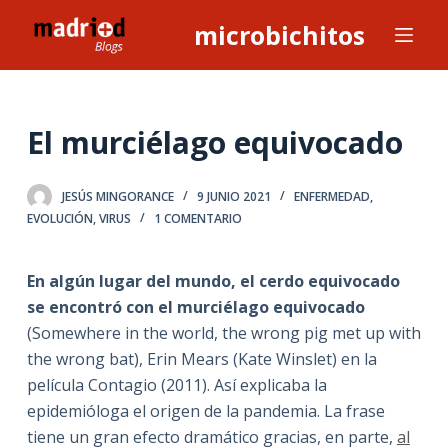
S
microbichitos
a
l
t
a
El murciélago equivocado
r
a
JESÚS MINGORANCE
9 JUNIO 2021
ENFERMEDAD
,
l
EVOLUCIÓN
,
VIRUS
1 COMENTARIO
c
o
En algún lugar del mundo, el cerdo equivocado
n
se encontró con el murciélago equivocado
t
(Somewhere in the world, the wrong pig met up with
e
the wrong bat), Erin Mears (Kate Winslet) en la
n
película Contagio (2011). Así explicaba la
i
epidemióloga el origen de la pandemia. La frase
d
tiene un gran efecto dramático gracias, en parte,
al
o