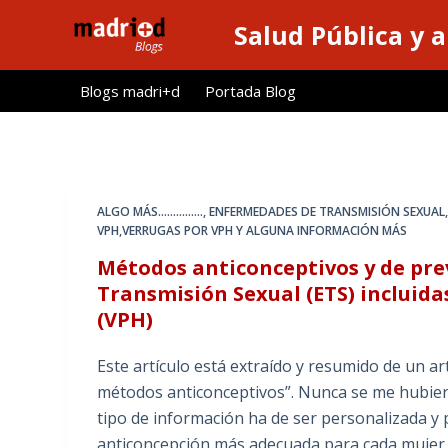
S
Salud Pública y 
a
l
Blogs madri+d
Portada Blog
t
a
r
a
l
ALGO MÁS...............
,
ENFERMEDADES DE TRANSMISIÓN SEXUAL
c
VPH,VERRUGAS POR VPH Y ALGUNA INFORMACIÓN MÁS
o
Métodos anticonceptivos y de pre
n
Transmisión Sexual (ETS) incluid
t
(VPH)
e
n
Este artículo está extraído y resumido de un ar
i
métodos anticonceptivos”. Nunca se me hubiera
d
tipo de información ha de ser personalizada y p
o
anticoncepción más adecuada para cada mujer h