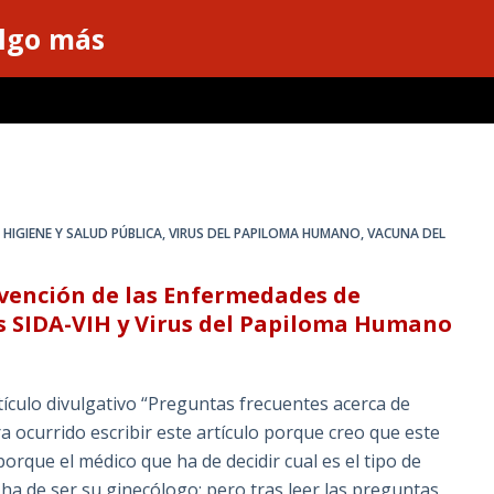
algo más
,
HIGIENE Y SALUD PÚBLICA
,
VIRUS DEL PAPILOMA HUMANO, VACUNA DEL
vención de las Enfermedades de
as SIDA-VIH y Virus del Papiloma Humano
tículo divulgativo “Preguntas frecuentes acerca de
 ocurrido escribir este artículo porque creo que este
orque el médico que ha de decidir cual es el tipo de
a de ser su ginecólogo; pero tras leer las preguntas