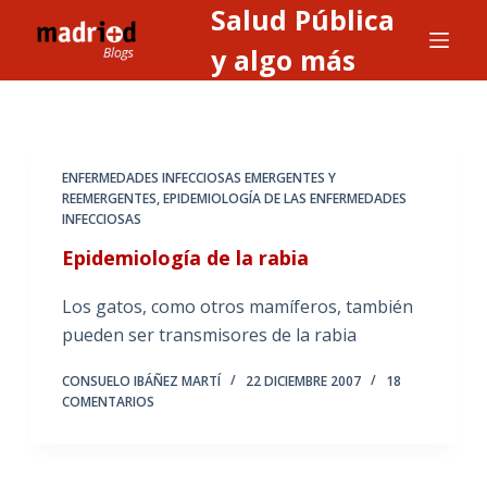
Salud Pública
S
a
y algo más
l
t
a
r
ENFERMEDADES INFECCIOSAS EMERGENTES Y
a
REEMERGENTES
,
EPIDEMIOLOGÍA DE LAS ENFERMEDADES
INFECCIOSAS
l
c
Epidemiología de la rabia
o
Los gatos, como otros mamíferos, también
n
pueden ser transmisores de la rabia
t
e
CONSUELO IBÁÑEZ MARTÍ
22 DICIEMBRE 2007
18
n
COMENTARIOS
i
d
o