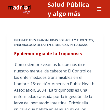
Salud Pública
S
a
y algo más
l
t
a
r
ENFERMEDADES TRANSMITIDAS POR AGUA Y ALIMENTOS
,
a
EPIDEMIOLOGÍA DE LAS ENFERMEDADES INFECCIOSAS
l
Epidemiología de la triquinosis
c
o
Como siempre veamos lo que nos dice
n
nuestro manual de cabecera: El Control de
t
las enfermedades transmisibles en el
e
hombre. 18º edición. American Public Health
n
Association, 2004 La triquinosis es una
i
enfermedad causada por la ingestión de la
d
larva del nematodo intestinal Trichinella
o
spiralis que habita en el músculo de los