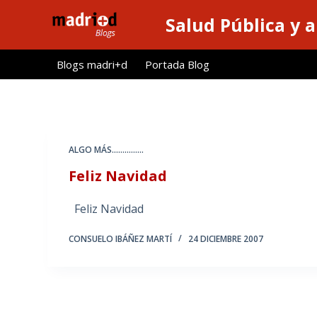
S
Salud Pública y 
a
l
Blogs madri+d
Portada Blog
t
a
r
a
l
ALGO MÁS...............
c
Feliz Navidad
o
n
Feliz Navidad
t
e
CONSUELO IBÁÑEZ MARTÍ
24 DICIEMBRE 2007
n
i
d
o