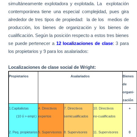
simultáneamente explotadora y explotada. La
explotación
contemporánea tiene una especial complejidad, pues gira
alrededor de tres tipos de propiedad:
la de los
medios de
producción, los bienes de organización y los bienes de
cualificación. Según la posición respecto a estos tres bienes
se puede pertenecer a
12 localizaciones de clase
: 3 para
los propietarios y 9 para los asalariados:
Localizaciones de clase social de Wright:
Propietarios
Asalariados
Bienes
de
organi-
zación
1.Capitalistas
4. Directivos
7. Directivos
10. Directivos
+
(10 ó > empl.)
expertos
semicualificados
no-cualificados
2. Peq. propietarios
5. Supervisores
8. Supervisores
11. Supervisores
0