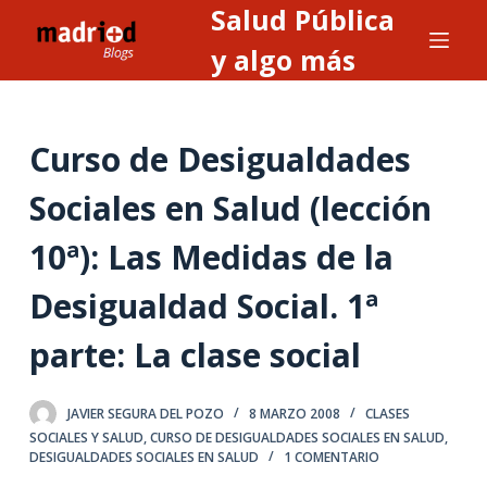
Salud Pública
S
a
y algo más
l
t
a
Curso de Desigualdades
r
a
Sociales en Salud (lección
l
10ª): Las Medidas de la
c
o
Desigualdad Social. 1ª
n
t
parte: La clase social
e
n
JAVIER SEGURA DEL POZO
8 MARZO 2008
CLASES
i
SOCIALES Y SALUD
,
CURSO DE DESIGUALDADES SOCIALES EN SALUD
,
d
DESIGUALDADES SOCIALES EN SALUD
1 COMENTARIO
o