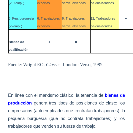
(2-9 empl.)
expertos
semicualificados
no-cualificaddos
3. Peq. burguesia
6. Trabajadores
9. Trabajadores
12. Trabajadores
–
(<2empl.)
expertos
semicualificados
no-cualificados
Bienes de
+
0
–
cualificación
Fuente: Wright EO.
Classes
. London: Verso, 1985.
En línea con el marxismo clásico, la tenencia de
bienes de
producción
genera tres tipos de posiciones de clase: los
empresarios (autoempleados que contratan trabajadores), la
pequeña burguesía (que no contrata trabajadores) y los
trabajadores que venden su fuerza de trabajo.