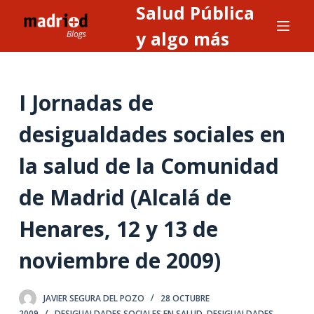
Salud Pública
S
a
y algo más
l
t
a
I Jornadas de
r
a
desigualdades sociales en
l
la salud de la Comunidad
c
o
de Madrid (Alcalá de
n
t
Henares, 12 y 13 de
e
n
noviembre de 2009)
i
d
JAVIER SEGURA DEL POZO
28 OCTUBRE
o
2009
DESIGUALDADES SOCIALES EN SALUD
,
DESIGUALDADES