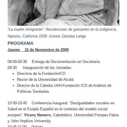
“La madre inmigrante”. Recolectores de guisantes en la indigencia,
Nipomo, California 1936. Autora: Dorotea Lange
PROGRAMA
Jueves
—
12 de Noviembre de 2009
09:00-09:30
—
Entrega de Documentación en Secretaría.
09:30
—
Inauguración de las Jornadas:
Directora de la FundaciónICO
Rector de la Universidad de Alcalá
Director de
la Cátedra UAH-Fundación ICO
de Análisis de
Políticas Sanitarias
10:00-10:45
—
Conferencia inaugural: “Desigualdades sociales en
Salud en el Estado Español en el contexto del modelo social
europeo”:
Vicenç Navarro
, Catedrático. Universidad Pompeu Fabra
y John Hopkins University.
10:45-11:00
—
Debate