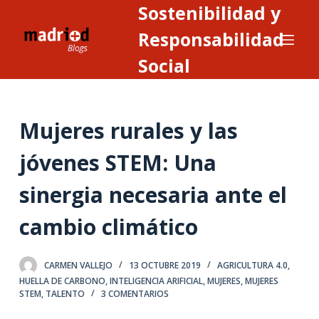
Sostenibilidad y
S
a
Responsabilidad
l
Social
t
a
r
Mujeres rurales y las
a
l
jóvenes STEM: Una
c
o
sinergia necesaria ante el
n
t
cambio climático
e
n
CARMEN VALLEJO
13 OCTUBRE 2019
AGRICULTURA 4.0
,
i
HUELLA DE CARBONO
,
INTELIGENCIA ARIFICIAL
,
MUJERES
,
MUJERES
d
STEM
,
TALENTO
3 COMENTARIOS
o