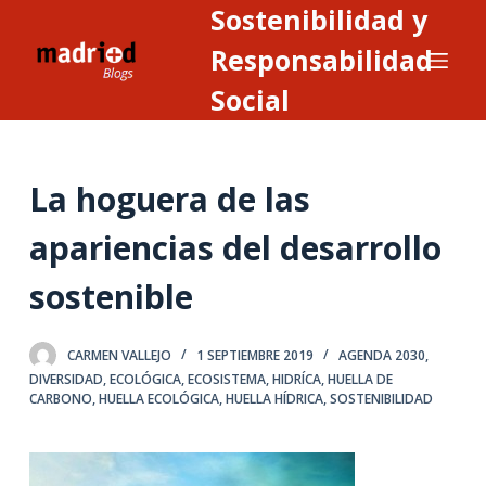
Sostenibilidad y
S
a
Responsabilidad
l
Social
t
a
r
La hoguera de las
a
l
apariencias del desarrollo
c
o
sostenible
n
t
CARMEN VALLEJO
1 SEPTIEMBRE 2019
AGENDA 2030
,
e
DIVERSIDAD
,
ECOLÓGICA
,
ECOSISTEMA
,
HIDRÍCA
,
HUELLA DE
n
CARBONO
,
HUELLA ECOLÓGICA
,
HUELLA HÍDRICA
,
SOSTENIBILIDAD
i
d
o