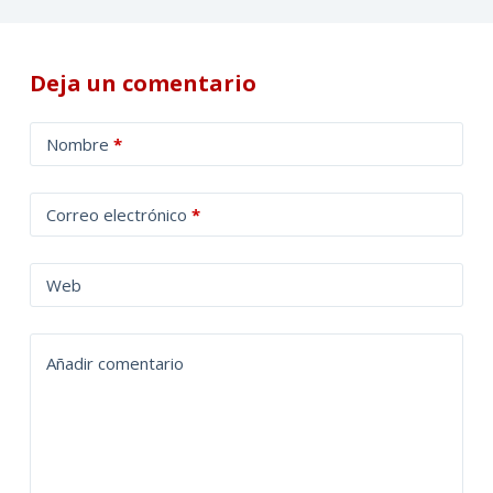
Deja un comentario
A
Nombre
*
l
t
Correo electrónico
*
e
r
n
Web
a
t
Añadir comentario
i
v
e
: