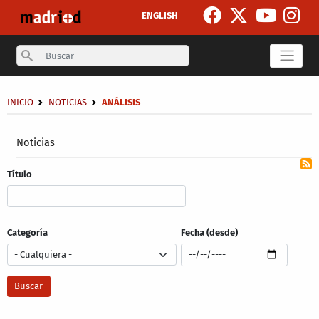
Pasar al contenido principal
ENGLISH
Search
Sobrescribir enlaces de ayuda a la navegación
INICIO
NOTICIAS
ANÁLISIS
Secondary breadcrumb
Noticias
Título
Categoría
Fecha (desde)