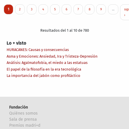
Paginación
Página actual
Page
Page
Page
Page
Page
Page
Page
Page
Sig
1
2
3
4
5
6
7
8
9
…
sig
›
Resultados del 1 al 10 de 780
Lo + visto
HURACANES: Causas y consecuencias
Asma y Emociones: Ansiedad, Ira y Tristeza-Depresión
Análisis: Agalmatofobia, el miedo a las estatuas
El papel de la filosofía en la era tecnológica
La importancia del jabón como profiláctico
Fundación
Quiénes somos
Sala de prensa
Premios madri+d