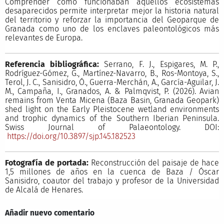
Comprender cómo funcionaban aquellos ecosistemas
desaparecidos permite interpretar mejor la historia natural
del territorio y reforzar la importancia del Geoparque de
Granada como uno de los enclaves paleontológicos más
relevantes de Europa.
Referencia bibliográfica:
Serrano, F. J., Espigares, M. P.,
Rodríguez-Gómez, G., Martínez-Navarro, B., Ros-Montoya, S.,
Terol, J. C., Sanisidro, Ó., Guerra-Merchán, A., García-Aguilar, J.
M., Campaña, I., Granados, A. & Palmqvist, P. (2026). Avian
remains from Venta Micena (Baza Basin, Granada Geopark)
shed light on the Early Pleistocene wetland environments
and trophic dynamics of the Southern Iberian Peninsula.
Swiss Journal of Palaeontology. DOI:
https://doi.org/10.3897/sjp.145.182523
Fotografía de portada:
Reconstrucción del paisaje de hace
1,5 millones de años en la cuenca de Baza / Óscar
Sanisidro, coautor del trabajo y profesor de la Universidad
de Alcalá de Henares.
Añadir nuevo comentario