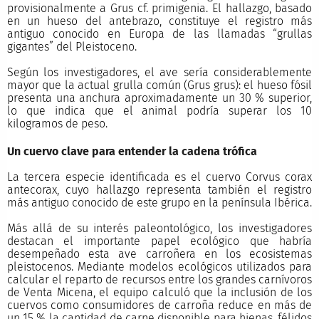
provisionalmente a Grus cf. primigenia. El hallazgo, basado
en un hueso del antebrazo, constituye el registro más
antiguo conocido en Europa de las llamadas “grullas
gigantes” del Pleistoceno.
Según los investigadores, el ave sería considerablemente
mayor que la actual grulla común (Grus grus): el hueso fósil
presenta una anchura aproximadamente un 30 % superior,
lo que indica que el animal podría superar los 10
kilogramos de peso.
Un cuervo clave para entender la cadena trófica
La tercera especie identificada es el cuervo Corvus corax
antecorax, cuyo hallazgo representa también el registro
más antiguo conocido de este grupo en la península Ibérica.
Más allá de su interés paleontológico, los investigadores
destacan el importante papel ecológico que habría
desempeñado esta ave carroñera en los ecosistemas
pleistocenos. Mediante modelos ecológicos utilizados para
calcular el reparto de recursos entre los grandes carnívoros
de Venta Micena, el equipo calculó que la inclusión de los
cuervos como consumidores de carroña reduce en más de
un 15 % la cantidad de carne disponible para hienas, félidos