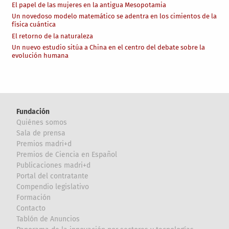
El papel de las mujeres en la antigua Mesopotamia
Un novedoso modelo matemático se adentra en los cimientos de la
física cuántica
El retorno de la naturaleza
Un nuevo estudio sitúa a China en el centro del debate sobre la
evolución humana
Fundación
Quiénes somos
Sala de prensa
Premios madri+d
Premios de Ciencia en Español
Publicaciones madri+d
Portal del contratante
Compendio legislativo
Formación
Contacto
Tablón de Anuncios