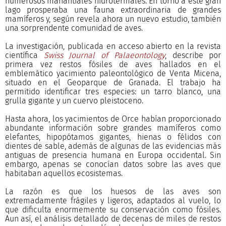
numerosos manantiales hidrotermales. En torno a este gran
lago prosperaba una fauna extraordinaria de grandes
mamíferos y, según revela ahora un nuevo estudio, también
una sorprendente comunidad de aves.
La investigación, publicada en acceso abierto en la revista
científica
Swiss Journal of Palaeontology
, describe por
primera vez restos fósiles de aves hallados en el
emblemático yacimiento paleontológico de Venta Micena,
situado en el Geoparque de Granada. El trabajo ha
permitido identificar tres especies: un tarro blanco, una
grulla gigante y un cuervo pleistoceno.
Hasta ahora, los yacimientos de Orce habían proporcionado
abundante información sobre grandes mamíferos como
elefantes, hipopótamos gigantes, hienas o félidos con
dientes de sable, además de algunas de las evidencias más
antiguas de presencia humana en Europa occidental. Sin
embargo, apenas se conocían datos sobre las aves que
habitaban aquellos ecosistemas.
La razón es que los huesos de las aves son
extremadamente frágiles y ligeros, adaptados al vuelo, lo
que dificulta enormemente su conservación como fósiles.
Aun así, el análisis detallado de decenas de miles de restos