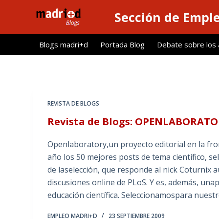
S
Sección de Empl
a
l
Blogs madri+d
Portada Blog
Debate sobre los ar
t
a
r
a
l
REVISTA DE BLOGS
c
Revista de Blogs: OPENLABORATO
o
n
Openlaboratory,un proyecto editorial en la fron
t
año los 50 mejores posts de tema científico, s
e
de laselección, que responde al nick Coturnix 
n
discusiones online de PLoS. Y es, además, una
i
educación científica. Seleccionamospara nuestr
d
o
EMPLEO MADRI+D
23 SEPTIEMBRE 2009