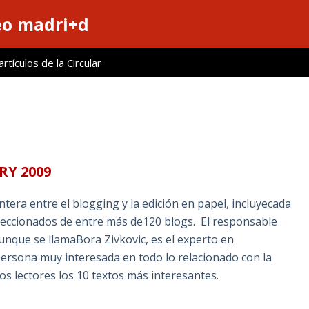
eo madri+d
tículos de la Circular
RY 2009
tera entre el blogging y la edición en papel, incluyecada
eleccionados de entre más de120 blogs. El responsable
aunque se llamaBora Zivkovic, es el experto en
persona muy interesada en todo lo relacionado con la
os lectores los 10 textos más interesantes.