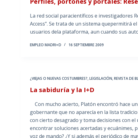
Perfiles, portones y portales: Re
La red social paracientíficos e investigadore
Access”. Se trata de un sistema quepermitirá el a
usuarios dela plataforma, aun cuando sus auto
EMPLEO MADRI+D
16 SEPTIEMBRE 2009
¿VIEJAS O NUEVAS COSTUMBRES?
,
LEGISLACIÓN
,
REVISTA DE 
La sabiduría y la I+D
Con mucho acierto, Platón encontró hace unos
gobernante que no aparecía en la lista tradici
con cierto desagrado y toma decisiones con el 
encontrar soluciones acertadas y ecuánimes, per
voz de mando? ¿Y si además el periódico de ma