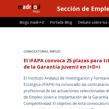
S
Sección de Empl
a
l
Blogs madri+d
Portada Blog
Debate sobre los ar
t
a
r
a
l
CONVOCATORIAS
,
EMPLEO
c
El IFAPA convoca 25 plazas para ti
o
de la Garantía Juvenil en I+D+i
n
t
El Instituto Andaluz de Investigación y Formac
e
Ecológica (IFAPA) ha convocado las contratacio
n
profesional de las actuaciones seleccionadas d
i
de Empleo Joven e Implantación de la Garantía 
d
Competitividad. El objetivo de esta convocatori
o