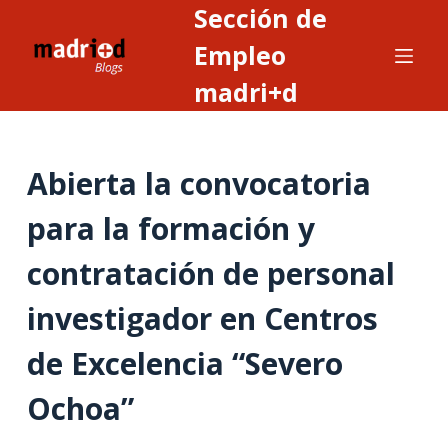
Sección de
S
a
Empleo
l
madri+d
t
a
r
Abierta la convocatoria
a
l
para la formación y
c
o
contratación de personal
n
t
investigador en Centros
e
de Excelencia “Severo
n
i
Ochoa”
d
o