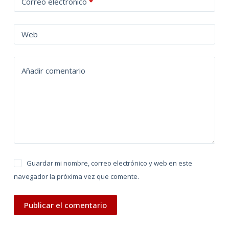
Correo electrónico
*
e
r
n
Web
a
t
Añadir comentario
i
v
e
:
Guardar mi nombre, correo electrónico y web en este
navegador la próxima vez que comente.
Publicar el comentario