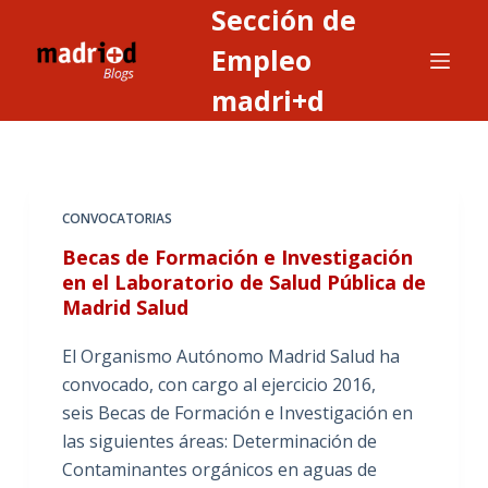
Sección de
S
a
Empleo
l
madri+d
t
a
r
a
CONVOCATORIAS
l
c
Becas de Formación e Investigación
o
en el Laboratorio de Salud Pública de
Madrid Salud
n
t
El Organismo Autónomo Madrid Salud ha
e
convocado, con cargo al ejercicio 2016,
n
seis Becas de Formación e Investigación en
i
las siguientes áreas: Determinación de
d
Contaminantes orgánicos en aguas de
o